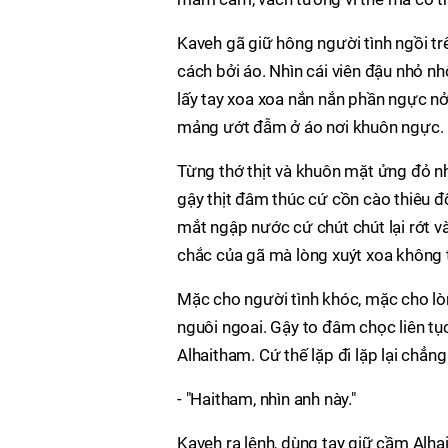
Kaveh gã giữ hông người tình ngồi tr
cách bởi áo. Nhìn cái viên đậu nhỏ n
lấy tay xoa xoa nắn nắn phần ngực n
mảng ướt đẫm ở áo nơi khuôn ngực.
Từng thớ thịt và khuôn mặt ửng đỏ n
gậy thịt đâm thúc cứ cồn cào thiêu đ
mắt ngập nước cứ chút chút lại rớt và
chắc của gã mà lòng xuýt xoa không
Mặc cho người tình khóc, mặc cho lò
nguôi ngoai. Gậy to đâm chọc liên tụ
Alhaitham. Cứ thế lặp đi lặp lại chẳ
- "Haitham, nhìn anh này."
Kaveh ra lệnh, dùng tay giữ cầm Alha