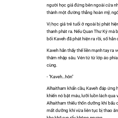
người học giả đứng bên ngoài cửa nhìn
thành một đường thẳng hoàn mỹ, ngón
Vị học giả trẻ tuổi ở ngoài bị phát 
thanh phát ra. Nếu Quan Thư Ký mà bi
bối Kaveh đã phát hiện ra rồi, số hắn
Kaveh hắn thấy thế liền mạnh tay ra 
thâm nhập sâu. Vén từ từ lớp áo phía
cùng.
- "Kaveh...hôn"
Alhaitham khẩn cầu, Kaveh đáp ứng hậ
khiến nó bật máu, lưỡi luồn lách qua 
Alhaitham thiếu thốn dưỡng khí bấu 
mất dưỡng khí vừa liên tục bị thao ă
khe khẽ run rẩy không ngưng.