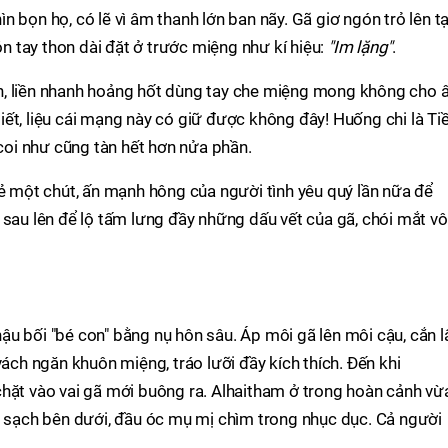
 bọn họ, có lẽ vì âm thanh lớn ban nãy. Gã giơ ngón trỏ lên t
 tay thon dài đặt ở trước miệng như kí hiệu:
"Im lặng"
.
hiện, liền nhanh hoảng hốt dùng tay che miệng mong không cho
ết, liệu cái mạng này có giữ được không đây! Huống chi là Ti
 coi như cũng tàn hết hơn nửa phần.
vẻ một chút, ấn mạnh hông của người tình yêu quý lần nữa để
 sau lên để lộ tấm lưng đầy những dấu vết của gã, chói mắt vô
u bối "bé con" bằng nụ hôn sâu. Áp môi gã lên môi cậu, cắn l
vách ngăn khuôn miệng, tráo lưỡi đầy kích thích. Đến khi
chặt vào vai gã mới buông ra. Alhaitham ở trong hoàn cảnh vừ
n sạch bên dưới, đầu óc mụ mị chìm trong nhục dục. Cả người