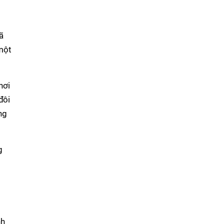
ã
một
nơi
đôi
ng
g
nh