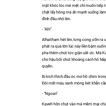
mặt khóc lóc mê mệt chỉ muốn tiếp tụ
chặt lấy hông mà ấn mạnh xuống làm
đỉnh đầu nhô lên.
- "Ah!"
Alhaitham hét lên, lưng cong ưỡn ra 
phát ra quá lớn lúc này liền bặm xuốn
pha thêm chút tức giận uất ức. Mà K
cho hậu bối chút khoảng cách hô hấp.
quyền.
Bị kích thích đầu óc mơ hồ chìm tro
Đôi mắt màu xanh mòng két khẫn cầu "
- "Ngoan"
Kaveh hôn chụt vào má mềm mại chứ c