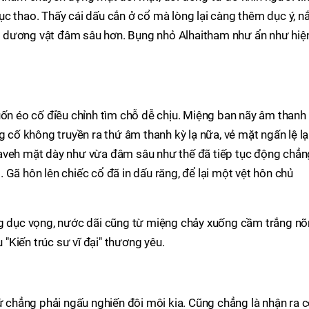
c thao. Thấy cái dấu cắn ở cổ mà lòng lại càng thêm dục ý, 
 dương vật đâm sâu hơn. Bụng nhỏ Alhaitham như ẩn như hiệ
uốn éo cố điều chỉnh tìm chỗ dễ chịu. Miệng ban nãy âm thanh
g cố không truyền ra thứ âm thanh kỳ lạ nữa, vẻ mặt ngấn lệ lạ
aveh mặt dày như vừa đâm sâu như thế đã tiếp tục động chẳn
 Gã hôn lên chiếc cổ đã in dấu răng, để lại một vệt hôn chủ
ng dục vọng, nước dãi cũng từ miệng chảy xuống cầm trắng nõ
Kiến trúc sư vĩ đại" thương yêu.
hẳng phải ngấu nghiến đôi môi kia. Cũng chẳng là nhận ra 