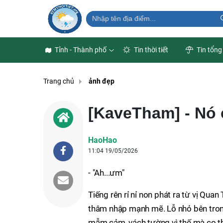
Tỉnh - Thành phố
Tin thời tiết
Tin tổng
Trang chủ
ảnh đẹp
[KaveTham] - Nó c
HaoHao
11:04 19/05/2026
- "Ah...ưm"
Tiếng rên rỉ nỉ non phát ra từ vị Qua
thâm nhập mạnh mẽ. Lỗ nhỏ bên trong
mẫm cảm, vách tường vì thế mà co t