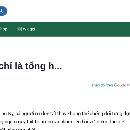
 hợp
Widget
hỉ là tổng h...
Theo dõi trên
n Thư Ký, cả người run lên tất thảy không thể chống đối từng đợ
 ngậm gậy thịt to bự cứ va chạm liên hồi với điểm đặc biệt
hắt càng ôm chặt.