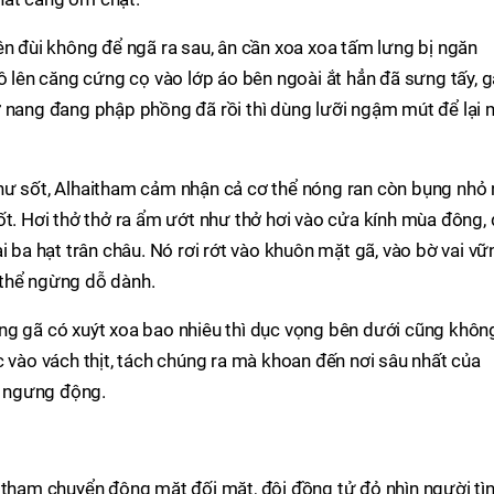
ên đùi không để ngã ra sau, ân cần xoa xoa tấm lưng bị ngăn
hô lên căng cứng cọ vào lớp áo bên ngoài ắt hẳn đã sưng tấy, g
ở nang đang phập phồng đã rồi thì dùng lưỡi ngậm mút để lại 
hư sốt, Alhaitham cảm nhận cả cơ thể nóng ran còn bụng nhỏ 
ốt. Hơi thở thở ra ẩm ướt như thở hơi vào cửa kính mùa đông, 
i ba hạt trân châu. Nó rơi rớt vào khuôn mặt gã, vào bờ vai vữ
 thể ngừng dỗ dành.
ng gã có xuýt xoa bao nhiêu thì dục vọng bên dưới cũng khôn
c vào vách thịt, tách chúng ra mà khoan đến nơi sâu nhất của
ng ngưng động.
itham chuyển động mặt đối mặt, đôi đồng tử đỏ nhìn người tì